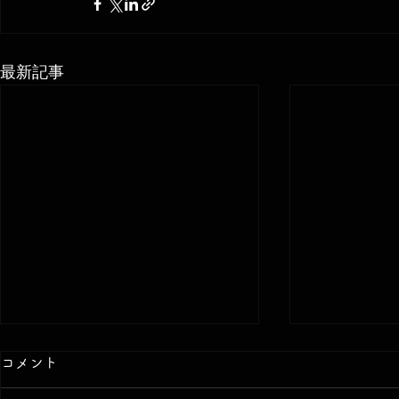
最新記事
【Android版】無料の作曲ア
無料でボカ
コメント
プリおすすめ2選
すめアプリ