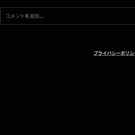
・無料で作曲を始めてみたい！
最近再び人気
コメントを追加…
そんな方に何度か無料で使える作
ロ曲。 米津
曲アプリをご紹介してきました。
YOASOBI
しかし無料作曲アプリにはiPhone
カロ出身のア
やiPad向けのアプリが多く、
目を集めてい
Android端末を使っている 方はそ
ボカロとは？
​プライバシーポリシ
の時点で諦めてしまっていた、な
カロイド(VOC
んてこともあるのではないでしょ
YAMAHAが
うか。...
成"ソフトウェ